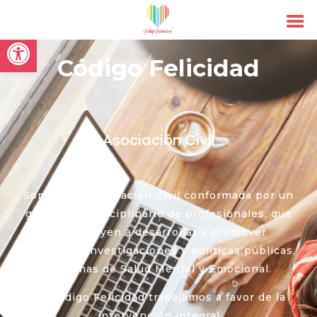
Open toolbar
Código Felicidad
Asociación Civil
Somos una Asociación Civil conformada por un
grupo multidisciplinario de profesionales, que
contribuyen a desarrollar y promover
proyectos, investigaciones y políticas públicas,
en temas de Salud Mental y Emocional.
En Código Felicidad trabajamos a favor de la
intervención integral