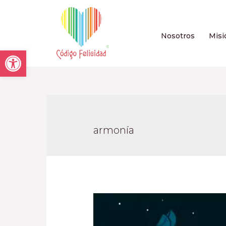
Nosotros
Misi
Open toolbar
armonía