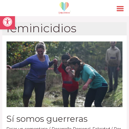
Open toolbar
feminicidios
Sí somos guerreras
Dejar un comentario
/
Desarrollo Personal
,
Felicidad
/ Por