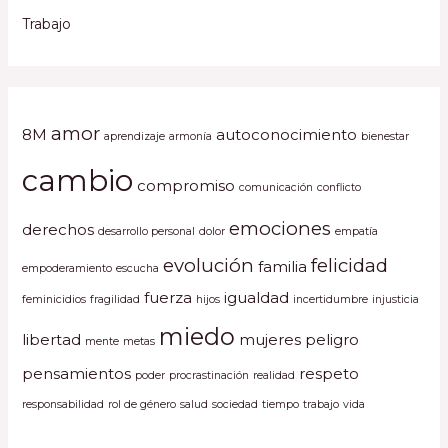
Trabajo
amor
8M
autoconocimiento
aprendizaje
armonía
bienestar
cambio
compromiso
comunicación
conflicto
emociones
derechos
desarrollo personal
dolor
empatía
evolución
felicidad
familia
empoderamiento
escucha
fuerza
igualdad
feminicidios
fragilidad
hijos
incertidumbre
injusticia
miedo
libertad
mujeres
peligro
mente
metas
pensamientos
respeto
poder
procrastinación
realidad
responsabilidad
rol de género
salud
sociedad
tiempo
trabajo
vida