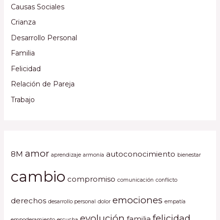
Causas Sociales
Crianza
Desarrollo Personal
Familia
Felicidad
Relación de Pareja
Trabajo
amor
8M
autoconocimiento
aprendizaje
armonía
bienestar
cambio
compromiso
comunicación
conflicto
emociones
derechos
desarrollo personal
dolor
empatía
evolución
felicidad
familia
empoderamiento
escucha