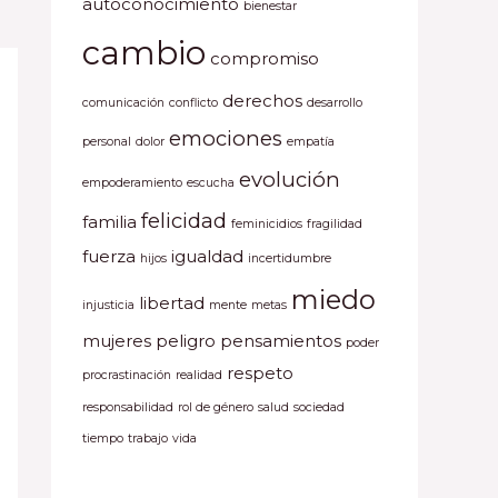
autoconocimiento
bienestar
cambio
compromiso
derechos
comunicación
conflicto
desarrollo
emociones
personal
dolor
empatía
evolución
empoderamiento
escucha
felicidad
familia
feminicidios
fragilidad
fuerza
igualdad
hijos
incertidumbre
miedo
libertad
injusticia
mente
metas
mujeres
peligro
pensamientos
poder
respeto
procrastinación
realidad
responsabilidad
rol de género
salud
sociedad
tiempo
trabajo
vida