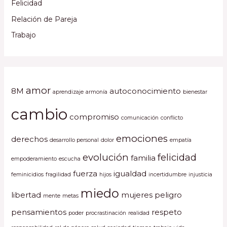
Felicidad
Relación de Pareja
Trabajo
amor
8M
autoconocimiento
aprendizaje
armonía
bienestar
cambio
compromiso
comunicación
conflicto
emociones
derechos
desarrollo personal
dolor
empatía
evolución
felicidad
familia
empoderamiento
escucha
fuerza
igualdad
feminicidios
fragilidad
hijos
incertidumbre
injusticia
miedo
libertad
mujeres
peligro
mente
metas
pensamientos
respeto
poder
procrastinación
realidad