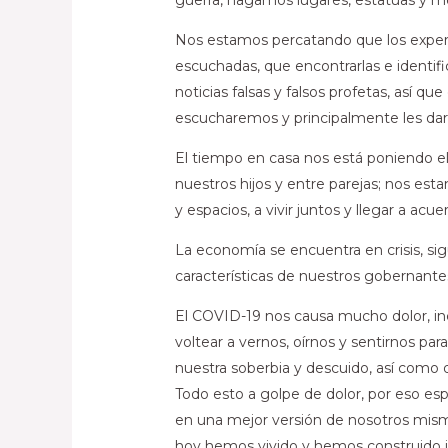
Nos estamos percatando que los exper
escuchadas, que encontrarlas e identifi
noticias falsas y falsos
profetas, así qu
escucharemos y principalmente les da
El tiempo en casa nos está poniendo el
nuestros hijos y entre parejas; nos es
y espacios, a vivir juntos y llegar a acuer
La economía se encuentra en crisis, sig
características de nuestros gobernante
El COVID-19 nos causa mucho dolor, in
voltear a vernos, oírnos y sentirnos par
nuestra soberbia y descuido, así como d
Todo esto a golpe de dolor, por eso es
en una mejor versión de nosotros mism
hoy hemos vivido y hemos construido j