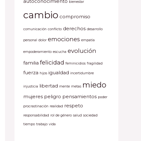
autoconocimiento
bienestar
cambio
compromiso
derechos
comunicación
conflicto
desarrollo
emociones
personal
dolor
empatía
evolución
empoderamiento
escucha
felicidad
familia
feminicidios
fragilidad
fuerza
igualdad
hijos
incertidumbre
miedo
libertad
injusticia
mente
metas
mujeres
peligro
pensamientos
poder
respeto
procrastinación
realidad
responsabilidad
rol de género
salud
sociedad
tiempo
trabajo
vida