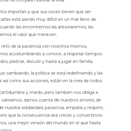
tos importan y que sus voces tienen que ser
carlas está siendo muy difícil en un mar lleno de
e cuando las encontremos las atesoraremos, las
remos el valor que merecen.
 reto de la paciencia con nosotros mismos,
tamos acostumbrando a convivir, a respetar tiempos
dos, platicar, discutir y hasta a jugar en familia.
ue cambiando, la política se está redefiniendo y las
s así como sus acciones, están en la mira de todos.
certidumbre y miedo, pero también nos obliga a
a valorarnos, darnos cuenta de nuestros errores, de
e nuestra solidaridad, paciencia, empatía y respeto.
pero que la consecuencia sea crecer y convertirnos
os, una mejor versión del mundo en el que hasta
untos.