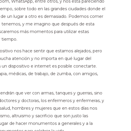
om, WhatsApp, entre otros, y nos está pareciendo
tiempo, sobre todo en las grandes ciudades donde el
 de un lugar a otro es demasiado. Podemos comer
e tenemos, y me imagino que después de esta
uscaremos más momentos para utilizar estas
r tiempo.
sitivo nos hace sentir que estamos alejados, pero
ucha atención y no importa en qué lugar del
n dispositivo e internet es posible conectarte.
pia, médicas, de trabajo, de zumba, con amigos,
tendrán que ver con armas, tanques y guerras, sino
doctores y doctoras, los enfermeros y enfermeras, y
a salud, hombres y mujeres que en estos días nos
mo, altruismo y sacrificio que son justo las
 lugar de hacer monumentos a generales y a la
numentos para celebrar la vida.