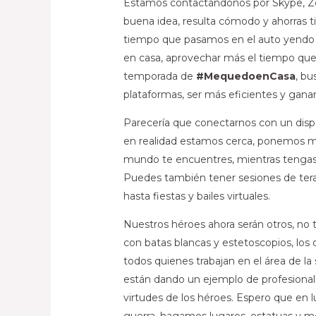
Estamos contactándonos por Skype, Zo
buena idea, resulta cómodo y ahorras 
tiempo que pasamos en el auto yendo
en casa, aprovechar más el tiempo qu
temporada de
#MequedoenCasa
, b
plataformas, ser más eficientes y gana
Parecería que conectarnos con un dispo
en realidad estamos cerca, ponemos m
mundo te encuentres, mientras tengas u
Puedes también tener sesiones de tera
hasta fiestas y bailes virtuales.
Nuestros héroes ahora serán otros, no 
con batas blancas y estetoscopios, los 
todos quienes trabajan en el área de l
están dando un ejemplo de profesionalis
virtudes de los héroes. Espero que en
guerra, hagamos lugares, estatuas y mo