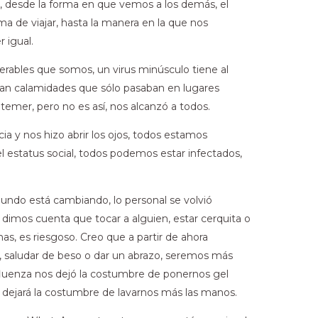
 desde la forma en que vemos a los demás, el
ma de viajar, hasta la manera en la que nos
 igual.
rables que somos, un virus minúsculo tiene al
n calamidades que sólo pasaban en lugares
mer, pero no es así, nos alcanzó a todos.
ia y nos hizo abrir los ojos, todos estamos
 el estatus social, todos podemos estar infectados,
mundo está cambiando, lo personal se volvió
 dimos cuenta que tocar a alguien, estar cerquita o
s, es riesgoso. Creo que a partir de ahora
 saludar de beso o dar un abrazo, seremos más
nfluenza nos dejó la costumbre de ponernos gel
s dejará la costumbre de lavarnos más las manos.